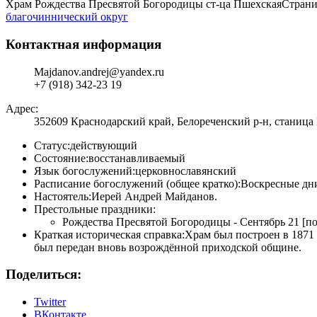
Храм Рождества Пресвятой Богородицы ст-ца Пшехская
Страни
благочиннический округ
Контактная информация
Majdanov.andrej@yandex.ru
+7 (918) 342-23 19
Адрес:
352609 Краснодарский край, Белореченский р-н, станица 
Статус:
действующий
Состояние:
восстанавливаемый
Язык богослужений:
церковнославянский
Расписание богослужений (общее кратко):
Воскресные дни
Настоятель:
Иерей Андрей Майданов.
Престольные праздники:
Рождества Пресвятой Богородицы - Сентябрь 21 [по 
Краткая историческая справка:
Храм был построен в 1871 
был передан вновь возрождённой приходской общине.
Поделиться:
Twitter
ВКонтакте